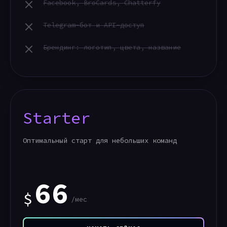
Facebook, BroCards, Chatterfy
Telegram-бот и API-доступ
Брендинг: логотип, цвета, название
Starter
Оптимальный старт для небольших команд
66
$
/мес