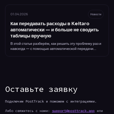
алгоритмов модерации, арбитражникам приходится
искать инструменты, позволяющие работать более
«нативно» и безопасно. Одним из таких инструментов
01.04.2026
Новости
стали резидентские прокси.
Как передавать расходы в Keitaro
автоматически — и больше не сводить
таблицы вручную
В этой статье разберём, как решить эту проблему раз и
навсегда — с помощью автоматической передачи
расходов из рекламных аккаунтов прямо в Keitaro.
Оставьте заявку
Подключим PostTrack и поможем с интеграциями.
Либо свяжитесь с нами:
support@posttrack.app
или