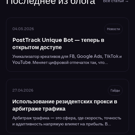
Последнее из блога
Все статьи
→
04.05.2026
Новости
PostTrack Unique Bot — теперь в
открытом доступе
Уникализатор креативов для FB, Google Ads, TikTok и
YouTube. Меняет цифровой отпечаток так, что
площадки воспринимают материал как новый.
27.04.2026
Гайды
Использование резидентских прокси в
арбитраже трафика
Арбитраж трафика — это сфера, где скорость, точность
и адаптивность напрямую влияют на прибыль. В
условиях постоянного ужесточения антифрод-систем и