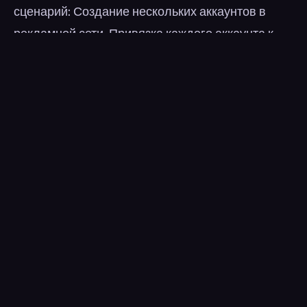
сценарий: Создание нескольких аккаунтов в
рекламной сети. Привязка каждого аккаунта к
отдельному прокси. Запуск рекламных кампаний
с разными креативами и аудиториями. Анализ
результатов и масштабирование успешных
связок. Преимущества и недостатки Плюсы:
Высокий уровень доверия со стороны сайтов
Гибкость в выборе географии Снижение риска
банов Минусы: Более высокая стоимость по
сравнению с дата-центровыми прокси
Возможная нестабильность соединения
Ограничения по скорости Как выбрать
подходящий сервис При выборе резидентских
прокси важно учитывать: Пул IP-адресов — чем