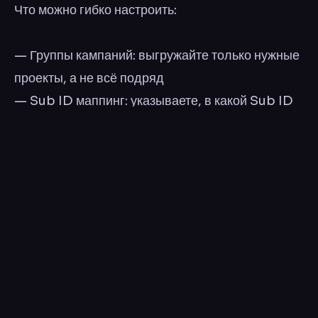
Что можно гибко настроить:
— Группы кампаний: выгружайте только нужные
проекты, а не всё подряд
— Sub ID маппинг: указываете, в какой Sub ID
передаётся ad_id (плюс adset, campaign,
placement и другие параметры)
— Валюта и таймзона: данные всегда
корректные и привязаны к правильному
временному срезу
— Ручная синхронизация в 1 клик + статус
последнего запуска — если нужно обновить
данные срочно