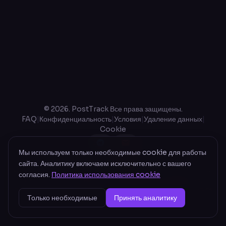
©
2026
.
PostTrack Все права защищены.
FAQ
|
Конфиденциальность
|
Условия
|
Удаление данных
|
Cookie
Мы используем только необходимые cookie для работы
сайта. Аналитику включаем исключительно с вашего
PostTrack — независимый продукт. Не аффилирован с Meta Platforms, Inc.,
согласия.
Политика использования cookie
TikTok Pte. Ltd. и Google LLC и не одобрен ими. Facebook, Meta,
Instagram и TikTok — товарные знаки соответствующих правообладателей.
Только необходимые
Принять аналитику