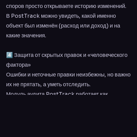
споров просто открываете историю изменений.
В PostTrack можно увидеть, какой именно
объект был изменён (расход или доход) и на
какие значения.
4️⃣ Защита от скрытых правок и «человеческого
фактора»
Ошибки и неточные правки неизбежны, но важно
их не прятать, а уметь отследить.
Модуль аудита PostTrack работает как
«чёрный ящик» для финансовых данных: если
цифры изменились, это всегда видно.
5️⃣ Основа для управленческих решений